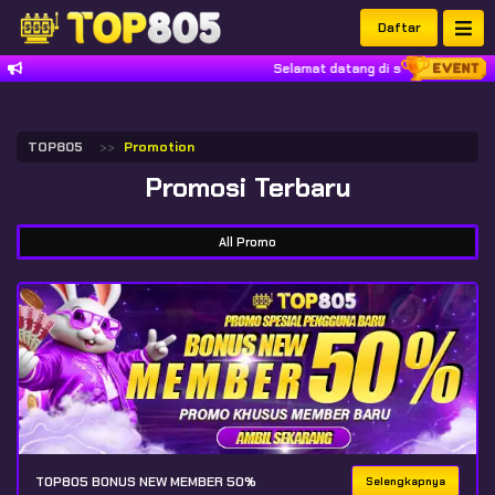
Daftar
Selamat datang di situs slot gaco
TOP805
Promotion
Promosi Terbaru
All Promo
TOP805 BONUS NEW MEMBER 50%
Selengkapnya