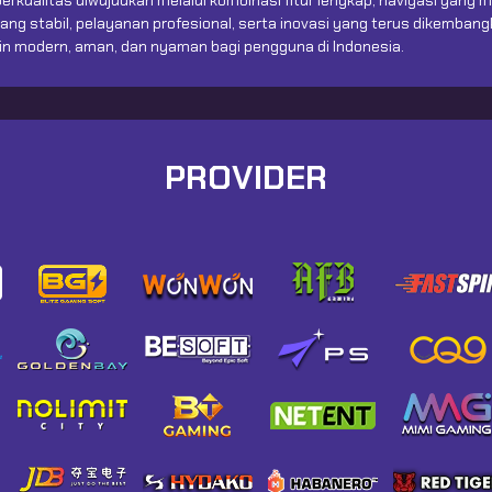
ng stabil, pelayanan profesional, serta inovasi yang terus dikembang
 modern, aman, dan nyaman bagi pengguna di Indonesia.
PROVIDER