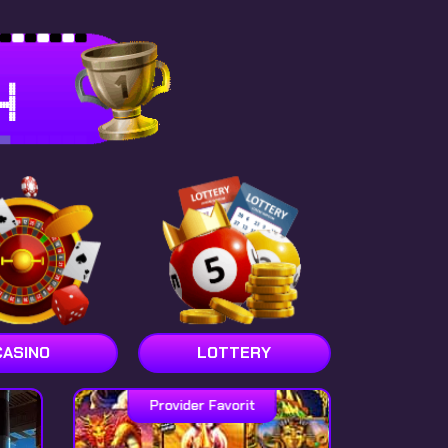
4
CASINO
LOTTERY
Provider Favorit