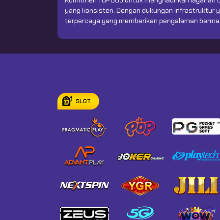
yang konsisten. Dengan dukungan infrastruktur ya
terpercaya yang memberikan pengalaman bermain
SLOT