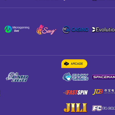
ARCADE