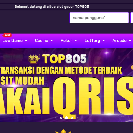
Selamat datang di situs slot gacor TOP805
Live Game
Casino
Poker
Lottery
Arcade